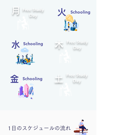
月
Free Study
火
Schooling
Day
Free Study
水
木
Schooling
Day
Free Study
土
金
Schooling
Day
1日のスケジュールの流れ