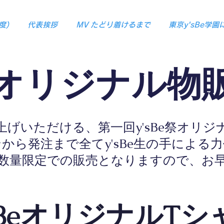
度)
代表挨拶
MV たどり着けるまで
東京y'sBe学
e祭オリジナル物
げいただける、第一回y'sBe祭オリ
ンから発注まで全てy'sBe生の手による
て数量限定での販売となりますので、お
'sBeオリジナルTシ