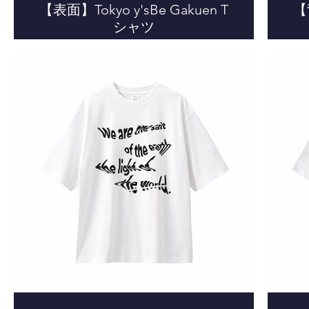
【表面】Tokyo y'sBe Gakuen T
【背
シャツ
sBe
sBe
sBe