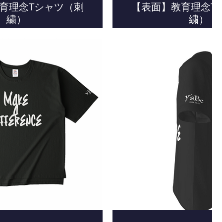
育理念Tシャツ（刺
【表面】教育理念T
繍）
繍）