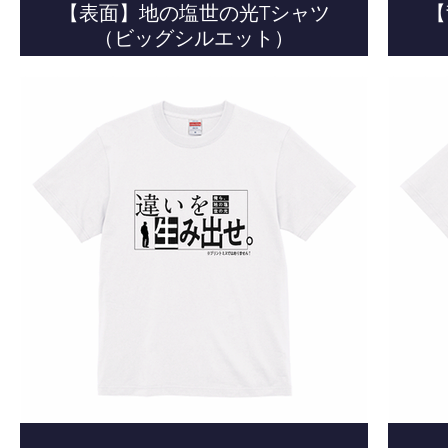
【表面】地の塩世の光Tシャツ
【
（ビッグシルエット）
の光
世の光
世の光