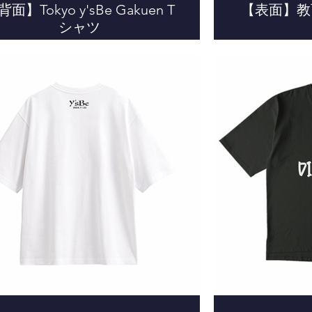
面】Tokyo y'sBe Gakuen T
【表面】教
シャツ