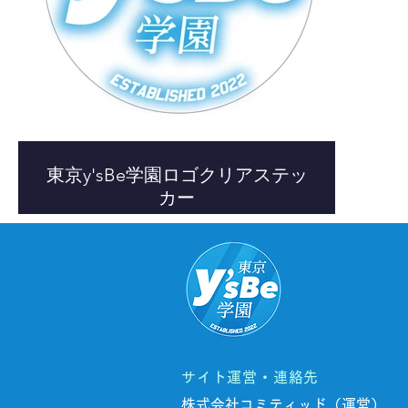
東京y'sBe学園ロゴクリアステッ
カー
サイト運営・連絡先
株式会社コミティッド（運営）