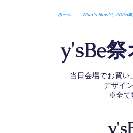
ホーム
What's New?(~2025年
y'sB
当日会場でお買い上
​デザイ
​※全
y