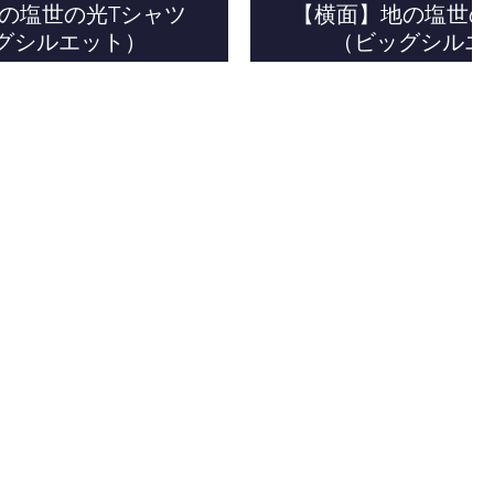
の塩世の光Tシャツ
【横面】地の塩世の
グシルエット）
（ビッグシルエ