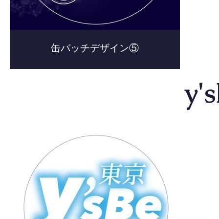
缶バッチデザイン⑤
​