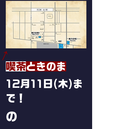
←
​
喫茶
ときのま
​12月11日(木)ま
で！
の