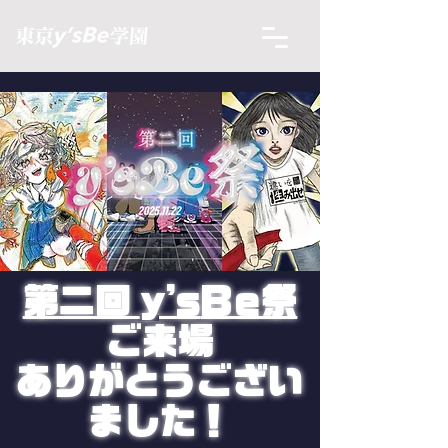
第二回
y’s
Be祭
​ご来場
ありがとうござい
ました！